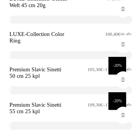
Weft 45 cm 20g
LUXE-Collection Color
sis. alv.
100,40
€
Ring
-20%
Premium Slavic Sinetti
Hintaluokka:
sis. alv.
105,30
€
–
131,60
€
50 cm 25 kpl
105,30€
-
131,60€
-20%
Premium Slavic Sinetti
Hintaluokka:
sis. alv.
109,30
€
–
136,60
€
55 cm 25 kpl
109,30€
-
136,60€