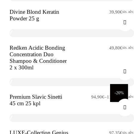
Divine Blond Keratin
sis. alv.
39,90
€
Powder 25 g
Redken Acidic Bonding
sis. alv.
49,80
€
Concentration Duo
Shampoo & Conditioner
2 x 300ml
-20%
Premium Slavic Sinetti
Hintaluokka:
sis. alv.
94,90
€
–
118,60
€
45 cm 25 kpl
94,90€
-
118,60€
LUXE-Collection Genius
sis. alv.
97,35
€