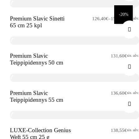
-20%
Premium Slavic Sinetti
Hintaluokka:
sis. alv.
126,40
€
–
158,00
€
65 cm 25 kpl
126,40€
-
158,00€
Premium Slavic
sis. alv.
131,60
€
Teippipidennys 50 cm
Premium Slavic
sis. alv.
136,60
€
Teippipidennys 55 cm
LUXE-Collection Genius
sis. alv.
138,55
€
Weft 55 cm 25 g