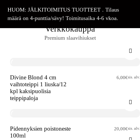
[rev_slider_vc alias=”verkkokauppa”]
HUOM: JÄLKITOIMITUS TUOTTEET . Tilaus
määrä on 4-punttia/sävy! Toimitusaika 4-6 vkoa.
Verkkokauppa
Premium slaavihiukset
Divine Blond 4 cm
sis. alv.
6,00
€
vaihtoteippi 1 liuska/12
kpl kaksipuolisia
teippipaloja
Pidennyksien poistoneste
sis. alv.
20,00
€
100ml