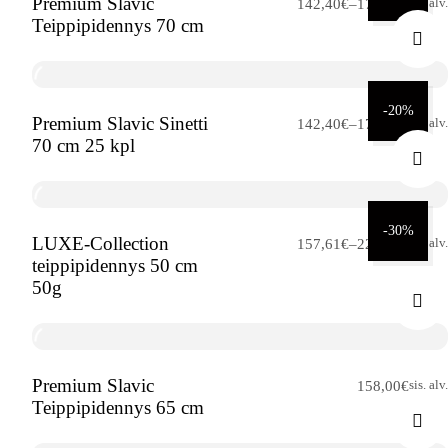
Premium Slavic
Hintaluokka:
sis. alv.
142,40
€
–
178,00
€
Teippipidennys 70 cm
142,40€
-
178,00€
-20%
Premium Slavic Sinetti
Hintaluokka:
sis. alv.
142,40
€
–
178,00
€
70 cm 25 kpl
142,40€
-
178,00€
-30%
LUXE-Collection
Hintaluokka:
sis. alv.
157,61
€
–
225,15
€
teippipidennys 50 cm
157,61€
50g
-
225,15€
Premium Slavic
sis. alv.
158,00
€
Teippipidennys 65 cm