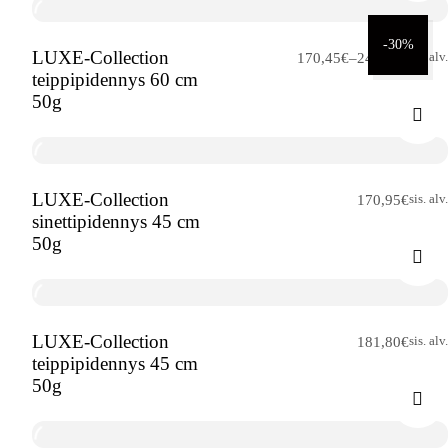
-30%
LUXE-Collection
Hintaluokka:
sis. alv.
170,45
€
–
243,50
€
teippipidennys 60 cm
170,45€
50g
-
243,50€
LUXE-Collection
sis. alv.
170,95
€
sinettipidennys 45 cm
50g
LUXE-Collection
sis. alv.
181,80
€
teippipidennys 45 cm
50g