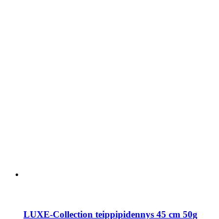
LUXE-Collection teippipidennys 45 cm 50g