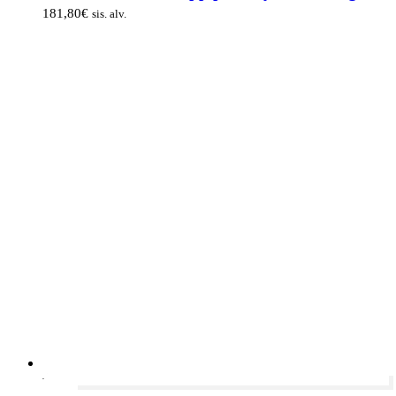
181,80
€
sis. alv.
-30%