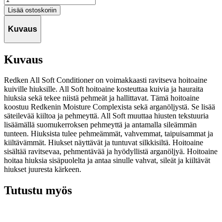
All
Lisää ostoskoriin
Soft
Conditioner
Kuvaus
300ml
määrä
Kuvaus
Redken All Soft Conditioner on voimakkaasti ravitseva hoitoaine
kuiville hiuksille. All Soft hoitoaine kosteuttaa kuivia ja hauraita
hiuksia sekä tekee niistä pehmeät ja hallittavat. Tämä hoitoaine
koostuu Redkenin Moisture Complexista sekä arganöljystä. Se lisää
säteilevää kiiltoa ja pehmeyttä. All Soft muuttaa hiusten tekstuuria
lisäämällä suomukerroksen pehmeyttä ja antamalla sileämmän
tunteen. Hiuksista tulee pehmeämmät, vahvemmat, taipuisammat ja
kiiltävämmät. Hiukset näyttävät ja tuntuvat silkkisiltä. Hoitoaine
sisältää ravitsevaa, pehmentävää ja hyödyllistä arganöljyä. Hoitoaine
hoitaa hiuksia sisäpuolelta ja antaa sinulle vahvat, sileät ja kiiltävät
hiukset juuresta kärkeen.
Tutustu myös