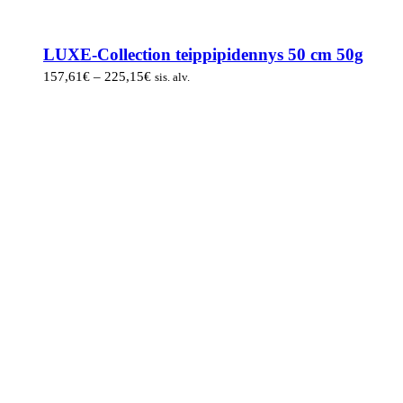
LUXE-Collection teippipidennys 50 cm 50g
Hintaluokka:
157,61
€
–
225,15
€
sis. alv.
157,61€
-
225,15€