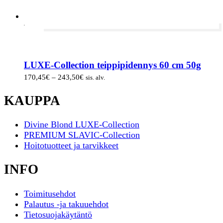
-30%
LUXE-Collection teippipidennys 60 cm 50g
Hintaluokka:
170,45
€
–
243,50
€
sis. alv.
170,45€
-
KAUPPA
243,50€
Divine Blond LUXE-Collection
PREMIUM SLAVIC-Collection
Hoitotuotteet ja tarvikkeet
INFO
Toimitusehdot
Palautus -ja takuuehdot
Tietosuojakäytäntö