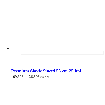
-20%
Premium Slavic Sinetti 55 cm 25 kpl
Hintaluokka:
109,30
€
–
136,60
€
sis. alv.
109,30€
-
136,60€