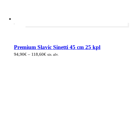
-20%
Premium Slavic Sinetti 45 cm 25 kpl
Hintaluokka:
94,90
€
–
118,60
€
sis. alv.
94,90€
-
118,60€