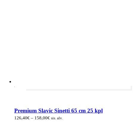
-20%
Premium Slavic Sinetti 65 cm 25 kpl
Hintaluokka:
126,40
€
–
158,00
€
sis. alv.
126,40€
-
158,00€