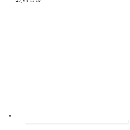
142,30
€
sis. alv.
-20%