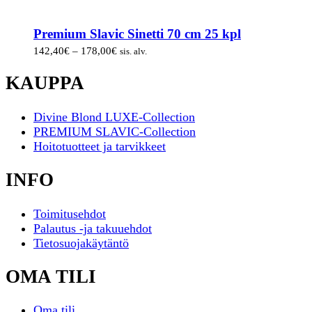
Premium Slavic Sinetti 70 cm 25 kpl
Hintaluokka:
142,40
€
–
178,00
€
sis. alv.
142,40€
-
KAUPPA
178,00€
Divine Blond LUXE-Collection
PREMIUM SLAVIC-Collection
Hoitotuotteet ja tarvikkeet
INFO
Toimitusehdot
Palautus -ja takuuehdot
Tietosuojakäytäntö
OMA TILI
Oma tili