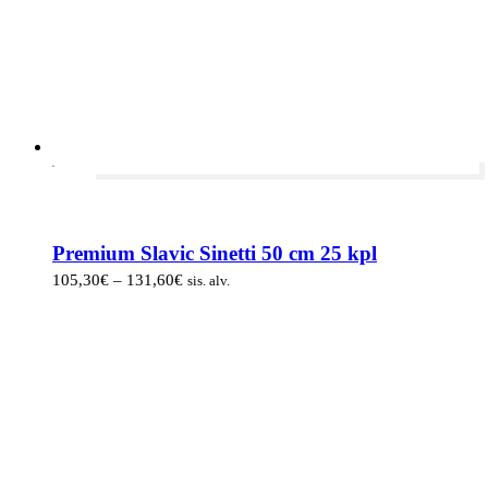
-20%
Premium Slavic Sinetti 50 cm 25 kpl
Hintaluokka:
105,30
€
–
131,60
€
sis. alv.
105,30€
-
131,60€