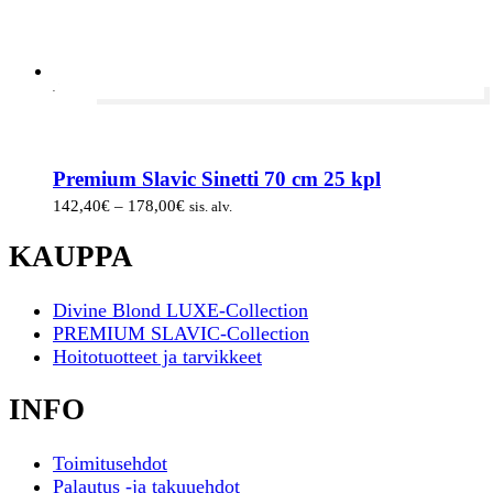
-20%
Premium Slavic Sinetti 70 cm 25 kpl
Hintaluokka:
142,40
€
–
178,00
€
sis. alv.
142,40€
-
KAUPPA
178,00€
Divine Blond LUXE-Collection
PREMIUM SLAVIC-Collection
Hoitotuotteet ja tarvikkeet
INFO
Toimitusehdot
Palautus -ja takuuehdot